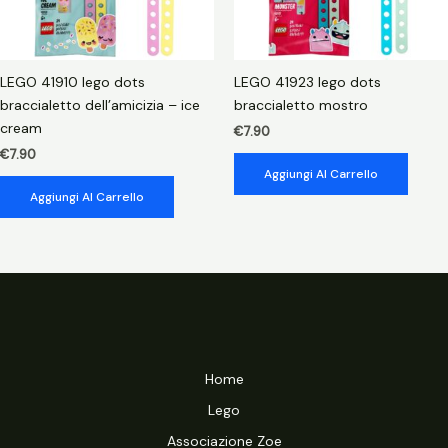
LEGO 41910 lego dots
LEGO 41923 lego dots
braccialetto dell’amicizia – ice
braccialetto mostro
cream
€
7.90
€
7.90
Aggiungi Al Carrello
Aggiungi Al Carrello
Home
Lego
Associazione Zoe