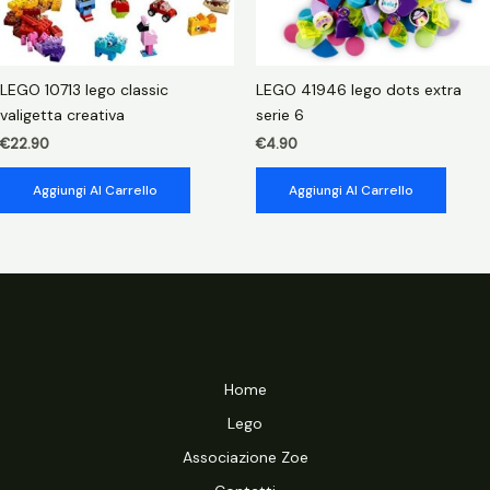
LEGO 10713 lego classic
LEGO 41946 lego dots extra
valigetta creativa
serie 6
€
22.90
€
4.90
Aggiungi Al Carrello
Aggiungi Al Carrello
Home
Lego
Associazione Zoe