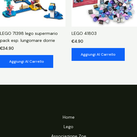
LEGO 71398 lego supermario
LEGO 41803
pack esp. lungomare dorrie
€
4.90
€
34.90
Aggiungi Al Carrello
Aggiungi Al Carrello
Home
Lego
Associazione Zoe