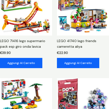
LEGO 71416 lego supermario
LEGO 41740 lego friends
pack esp giro onda lavica
cameretta aliya
€
39.90
€
22.90
Aggiungi Al Carrello
Aggiungi Al Carrello