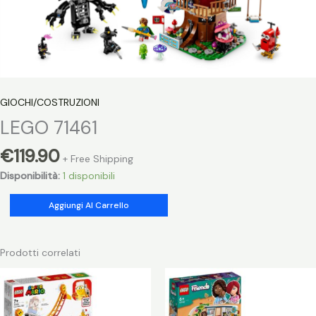
GIOCHI/COSTRUZIONI
LEGO 71461
€
119.90
+ Free Shipping
Disponibilità:
1 disponibili
LEGO
Aggiungi Al Carrello
71461
quantità
Prodotti correlati