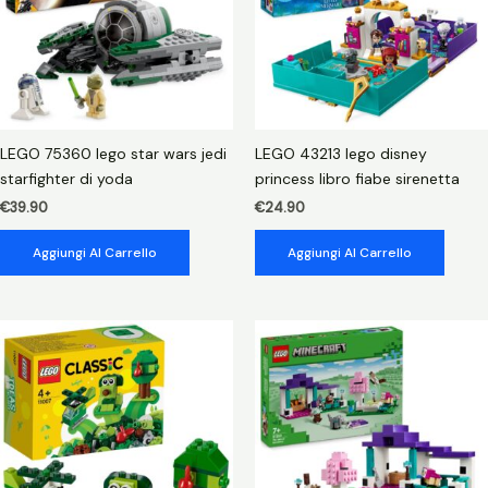
LEGO 75360 lego star wars jedi
LEGO 43213 lego disney
starfighter di yoda
princess libro fiabe sirenetta
€
39.90
€
24.90
Aggiungi Al Carrello
Aggiungi Al Carrello