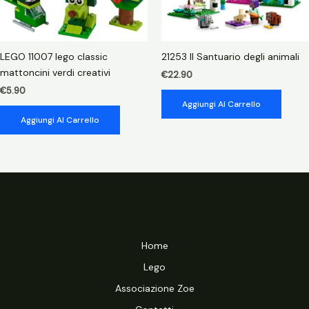
LEGO 11007 lego classic
21253 Il Santuario degli animali
mattoncini verdi creativi
€
22.90
€
5.90
Aggiungi Al Carrello
Aggiungi Al Carrello
Home
Lego
Associazione Zoe