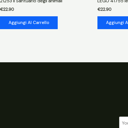
21253 Il Santuario degli animali
LEGO 41755 le
€
22.90
€
22.90
Aggiungi Al Carrello
Aggiungi A