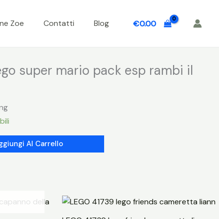
one Zoe
Contatti
Blog
€
0.00
go super mario pack esp rambi il
ing
ili
ggiungi Al Carrello