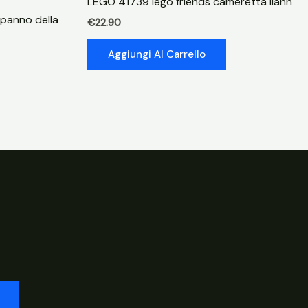
LEGO 41739 lego friends cameretta liann
apanno della
€
22.90
Aggiungi Al Carrello