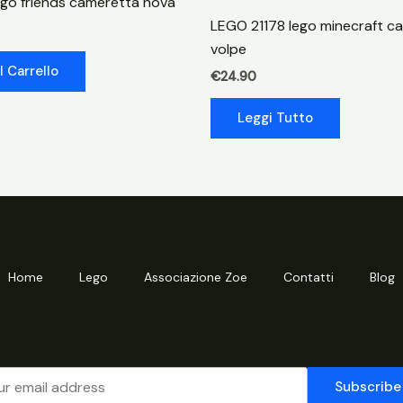
go friends cameretta nova
rambi
LEGO 21178 lego minecraft c
il
volpe
rinoceronte
l Carrello
€
24.90
quantità
Leggi Tutto
Home
Lego
Associazione Zoe
Contatti
Blog
Subscribe