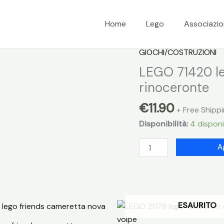
Home
Lego
Associazi
GIOCHI/COSTRUZIONI
LEGO 71420 le
rinoceronte
€
11.90
+ Free Shipp
Disponibilità:
4 disponib
LEGO
A
71420
lego
super
mario
ESAURITO
pack
esp