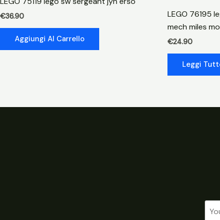
LEGO 75119 lego sw sergeant jyn erso
LEGO 76195 le
€
36.90
mech miles mo
Aggiungi Al Carrello
€
24.90
Leggi Tutt