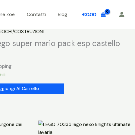
one Zoe
Contatti
Blog
€
0.00
IOCHI/COSTRUZIONI
go super mario pack esp castello
ipping
ili
ggiungi Al Carrello