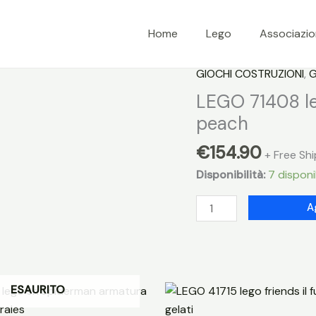
Home
Lego
Associazi
GIOCHI COSTRUZIONI
,
G
LEGO 71408 le
peach
€
154.90
+ Free Sh
Disponibilità:
7 disponib
LEGO
A
71408
lego
super
mario
ESAURITO
pack
esp