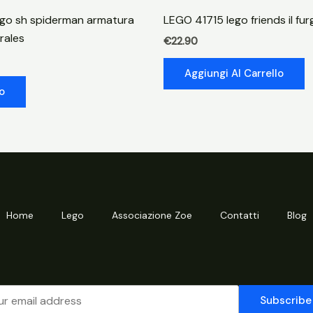
castello
go sh spiderman armatura
LEGO 41715 lego friends il fur
peach
rales
€
22.90
quantità
Aggiungi Al Carrello
o
Home
Lego
Associazione Zoe
Contatti
Blog
Subscribe