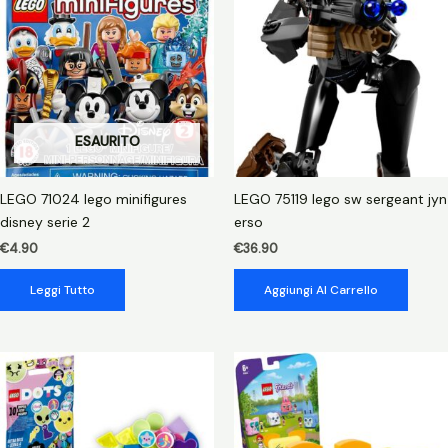
esp
scarpa
goomba
quantità
ESAURITO
LEGO 71024 lego minifigures
LEGO 75119 lego sw sergeant jyn
disney serie 2
erso
€
4.90
€
36.90
Leggi Tutto
Aggiungi Al Carrello