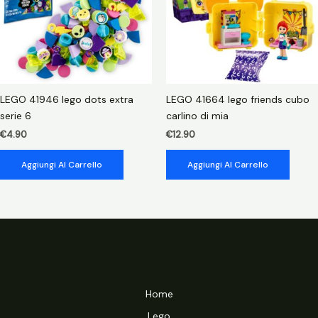
LEGO 41946 lego dots extra
LEGO 41664 lego friends cubo
serie 6
carlino di mia
€
4.90
€
12.90
Aggiungi Al Carrello
Aggiungi Al Carrello
Home
Lego