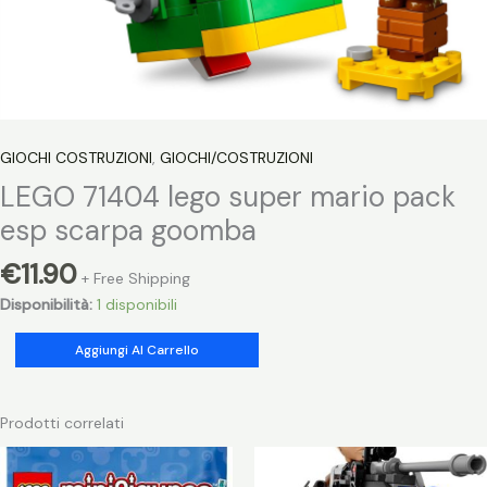
GIOCHI COSTRUZIONI
,
GIOCHI/COSTRUZIONI
LEGO 71404 lego super mario pack
esp scarpa goomba
€
11.90
+ Free Shipping
Disponibilità:
1 disponibili
LEGO
Aggiungi Al Carrello
71404
lego
super
Prodotti correlati
mario
pack