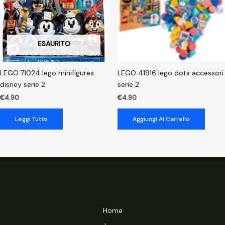
ESAURITO
LEGO 71024 lego minifigures
LEGO 41916 lego dots accessori
disney serie 2
serie 2
€
4.90
€
4.90
Leggi Tutto
Aggiungi Al Carrello
Home