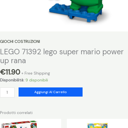
GIOCHI COSTRUZIONI
LEGO 71392 lego super mario power
up rana
€
11.90
+ Free Shipping
Disponibilità:
9 disponibili
LEGO
Aggiungi Al Carrello
71392
lego
super
Prodotti correlati
mario
power