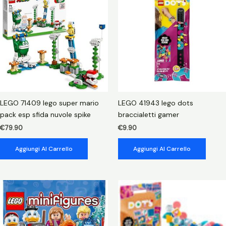
up
rana
quantità
LEGO 71409 lego super mario
LEGO 41943 lego dots
pack esp sfida nuvole spike
braccialetti gamer
€
79.90
€
9.90
Aggiungi Al Carrello
Aggiungi Al Carrello