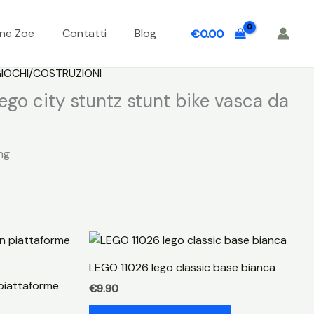
one Zoe
Contatti
Blog
€
0.00
IOCHI/COSTRUZIONI
go city stuntz stunt bike vasca da
ng
LEGO 11026 lego classic base bianca
piattaforme
€
9.90