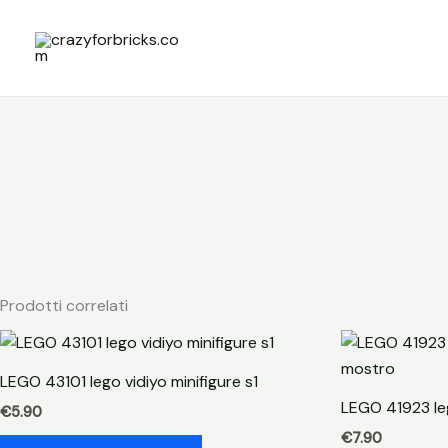
Vai
al
contenuto
Prodotti correlati
LEGO 43101 lego vidiyo minifigure s1
LEGO 41923 le
€
5.90
€
7.90