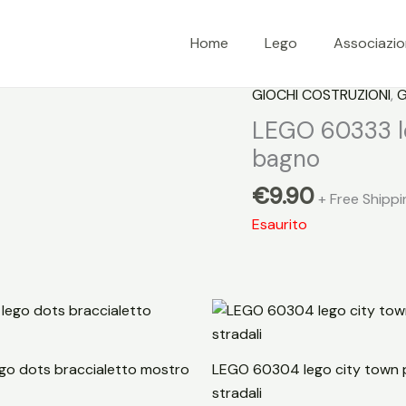
Home
Lego
Associazi
GIOCHI COSTRUZIONI
,
G
LEGO 60333 le
bagno
€
9.90
+ Free Shippi
Esaurito
go dots braccialetto mostro
LEGO 60304 lego city town 
stradali