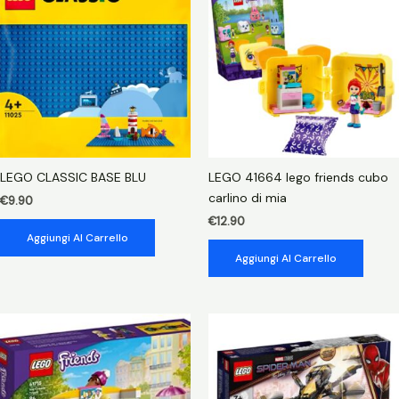
soccorso
animale
quantità
LEGO CLASSIC BASE BLU
LEGO 41664 lego friends cubo
carlino di mia
€
9.90
€
12.90
Aggiungi Al Carrello
Aggiungi Al Carrello