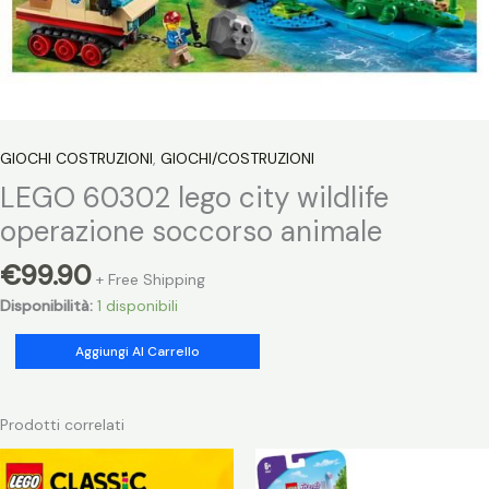
GIOCHI COSTRUZIONI
,
GIOCHI/COSTRUZIONI
LEGO 60302 lego city wildlife
operazione soccorso animale
€
99.90
+ Free Shipping
Disponibilità:
1 disponibili
LEGO
Aggiungi Al Carrello
60302
lego
city
Prodotti correlati
wildlife
operazione