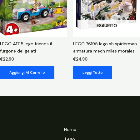
ESAURITO
LEGO 41715 lego friends il
LEGO 76195 lego sh spiderman
furgone dei gelati
armatura mech miles morales
€
22.90
€
24.90
Aggiungi Al Carrello
Leggi Tutto
Home
Lego