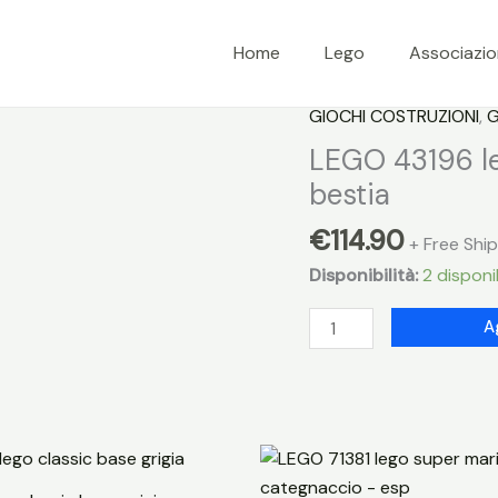
Home
Lego
Associazi
GIOCHI COSTRUZIONI
,
G
LEGO 43196 leg
bestia
€
114.90
+ Free Shi
Disponibilità:
2 disponib
LEGO
A
43196
lego
disney
princess
castello
bella