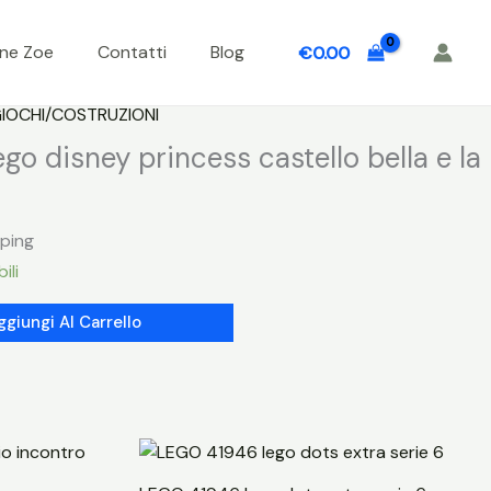
one Zoe
Contatti
Blog
€
0.00
IOCHI/COSTRUZIONI
o disney princess castello bella e la
pping
ili
ggiungi Al Carrello