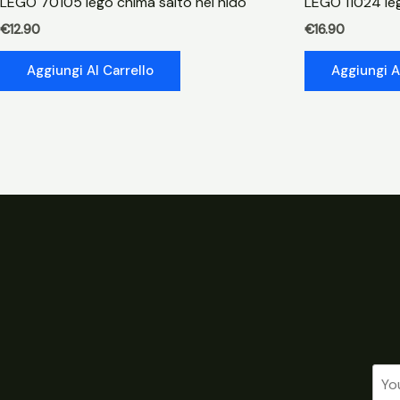
LEGO 70105 lego chima salto nel nido
LEGO 11024 leg
€
12.90
€
16.90
Aggiungi Al Carrello
Aggiungi A