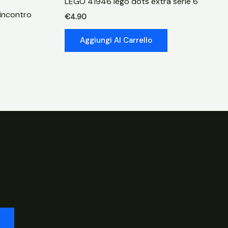
LEGO 41946 lego dots extra serie 6
 incontro
€
4.90
Aggiungi Al Carrello