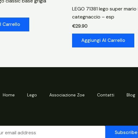
o classic base grigia
e
LEGO 71381 lego super mario
la
categnaccio – esp
bestia
l Carrello
€
29.90
quantità
Aggiungi Al Carrello
Home
Lego
Associazione Zoe
Contatti
Blog
Subscribe