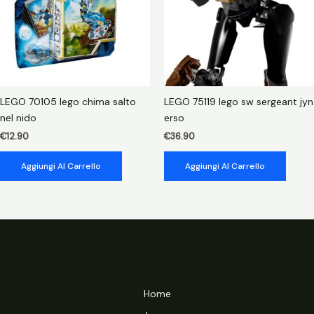
LEGO 70105 lego chima salto
LEGO 75119 lego sw sergeant jyn
nel nido
erso
€
12.90
€
36.90
Aggiungi Al Carrello
Aggiungi Al Carrello
Home