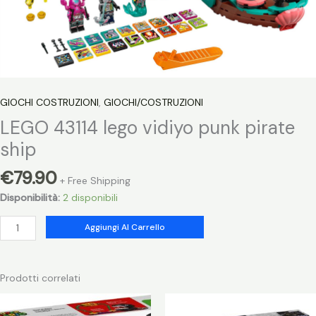
GIOCHI COSTRUZIONI
,
GIOCHI/COSTRUZIONI
LEGO 43114 lego vidiyo punk pirate
ship
€
79.90
+ Free Shipping
Disponibilità:
2 disponibili
LEGO
Aggiungi Al Carrello
43114
lego
vidiyo
Prodotti correlati
punk
pirate