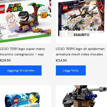
ship
quantità
ESAURITO
LEGO 71381 lego super mario
LEGO 76195 lego sh spiderman
incontro categnaccio – esp
armatura mech miles morales
€
29.90
€
24.90
Aggiungi Al Carrello
Leggi Tutto