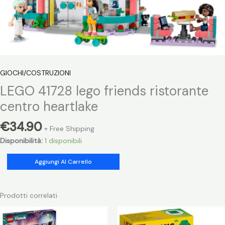
GIOCHI/COSTRUZIONI
LEGO 41728 lego friends ristorante
centro heartlake
€
34.90
+ Free Shipping
Disponibilità:
1 disponibili
LEGO
Aggiungi Al Carrello
41728
lego
friends
Prodotti correlati
ristorante
centro