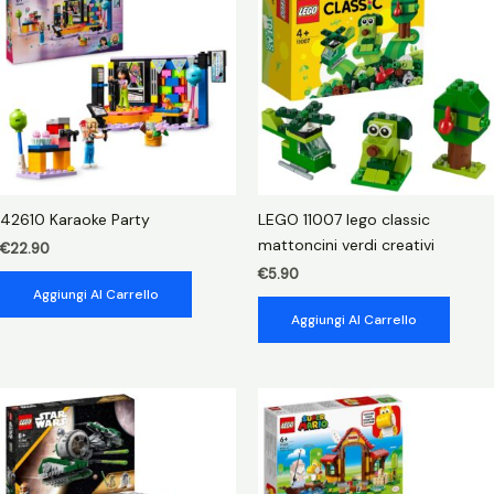
heartlake
quantità
42610 Karaoke Party
LEGO 11007 lego classic
mattoncini verdi creativi
€
22.90
€
5.90
Aggiungi Al Carrello
Aggiungi Al Carrello