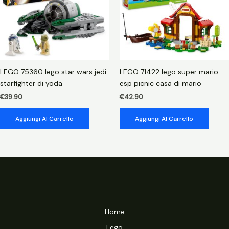
LEGO 75360 lego star wars jedi
LEGO 71422 lego super mario
starfighter di yoda
esp picnic casa di mario
€
39.90
€
42.90
Aggiungi Al Carrello
Aggiungi Al Carrello
Home
Lego