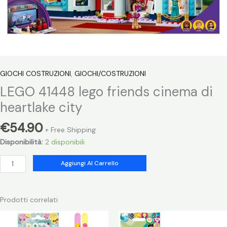
GIOCHI COSTRUZIONI
,
GIOCHI/COSTRUZIONI
LEGO 41448 lego friends cinema di
heartlake city
€
54.90
+ Free Shipping
Disponibilità:
2 disponibili
LEGO
Aggiungi Al Carrello
41448
lego
friends
Prodotti correlati
cinema
di