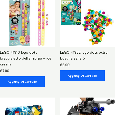
heartlake
city
quantità
LEGO 41910 lego dots
LEGO 41932 lego dots extra
braccialetto dell’amicizia – ice
bustina serie 5
cream
€
6.90
€
7.90
Aggiungi Al Carrello
Aggiungi Al Carrello