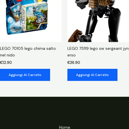
LEGO 70105 lego chima salto
LEGO 75119 lego sw sergeant jyn
nel nido
erso
€
12.90
€
36.90
Aggiungi Al Carrello
Aggiungi Al Carrello
Home