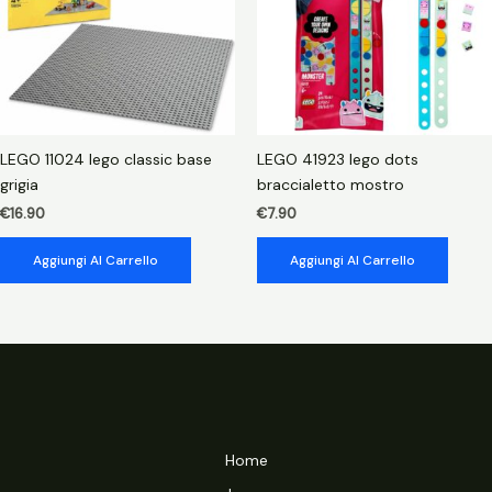
LEGO 11024 lego classic base
LEGO 41923 lego dots
grigia
braccialetto mostro
€
16.90
€
7.90
Aggiungi Al Carrello
Aggiungi Al Carrello
Home