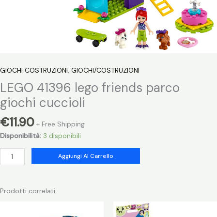
GIOCHI COSTRUZIONI
,
GIOCHI/COSTRUZIONI
LEGO 41396 lego friends parco
giochi cuccioli
€
11.90
+ Free Shipping
Disponibilità:
3 disponibili
LEGO
Aggiungi Al Carrello
41396
lego
friends
Prodotti correlati
parco
giochi