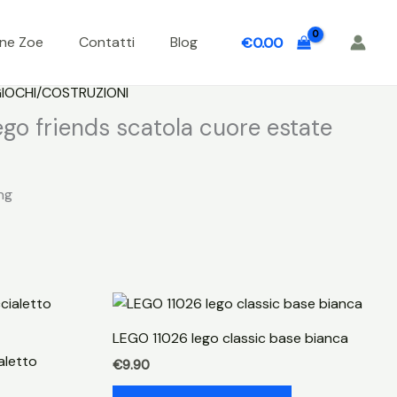
one Zoe
Contatti
Blog
€
0.00
IOCHI/COSTRUZIONI
go friends scatola cuore estate
ng
LEGO 11026 lego classic base bianca
aletto
€
9.90