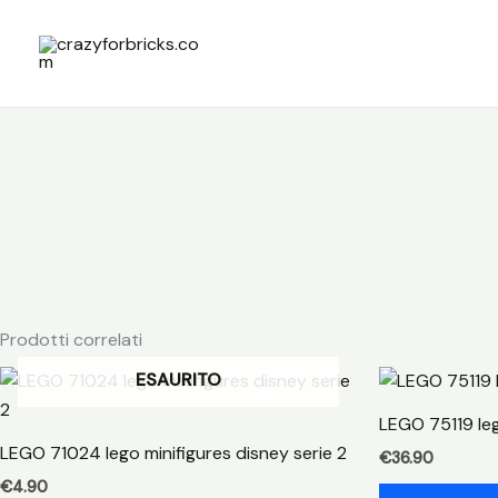
Vai
al
contenuto
Prodotti correlati
ESAURITO
LEGO 75119 le
LEGO 71024 lego minifigures disney serie 2
€
36.90
€
4.90