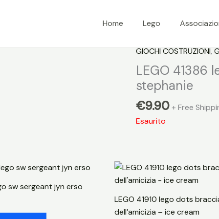
Home
Lego
Associazi
GIOCHI COSTRUZIONI
,
G
LEGO 41386 le
stephanie
€
9.90
+ Free Shippi
Esaurito
go sw sergeant jyn erso
LEGO 41910 lego dots bracci
dell’amicizia – ice cream