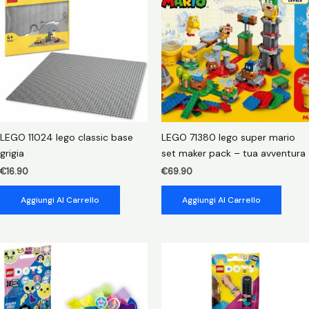
di
sophie
jones
quantità
LEGO 11024 lego classic base
LEGO 71380 lego super mario
grigia
set maker pack – tua avventura
€
16.90
€
69.90
Aggiungi Al Carrello
Aggiungi Al Carrello