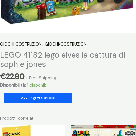
GIOCHI COSTRUZIONI
,
GIOCHI/COSTRUZIONI
LEGO 41182 lego elves la cattura di
sophie jones
€
22.90
+ Free Shipping
Disponibilità:
1 disponibili
LEGO
Aggiungi Al Carrello
41182
lego
elves
Prodotti correlati
la
cattura