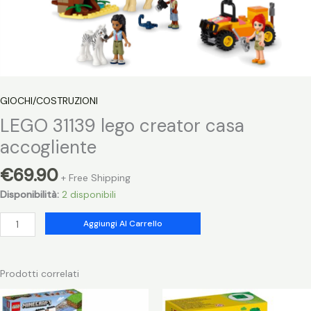
GIOCHI/COSTRUZIONI
LEGO 31139 lego creator casa
accogliente
€
69.90
+ Free Shipping
Disponibilità:
2 disponibili
LEGO
Aggiungi Al Carrello
31139
lego
creator
Prodotti correlati
casa
accogliente