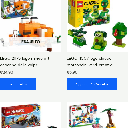
quantità
ESAURITO
LEGO 21178 lego minecraft
LEGO 11007 lego classic
capanno della volpe
mattoncini verdi creativi
€
24.90
€
5.90
Leggi Tutto
Aggiungi Al Carrello