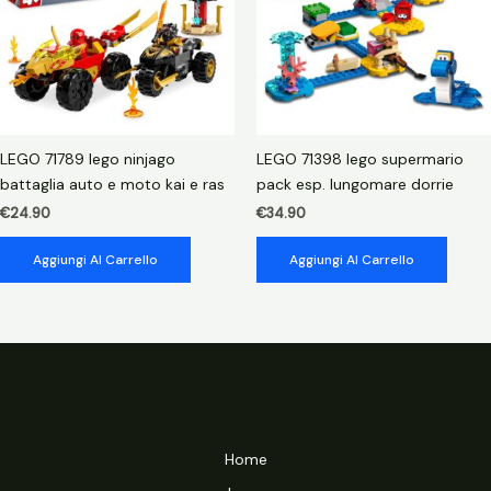
LEGO 71789 lego ninjago
LEGO 71398 lego supermario
battaglia auto e moto kai e ras
pack esp. lungomare dorrie
€
24.90
€
34.90
Aggiungi Al Carrello
Aggiungi Al Carrello
Home