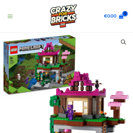
Vai
al
€
0.00
contenuto