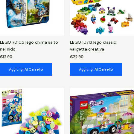
LEGO 70105 lego chima salto
LEGO 10713 lego classic
nel nido
valigetta creativa
€
12.90
€
22.90
Aggiungi Al Carrello
Aggiungi Al Carrello