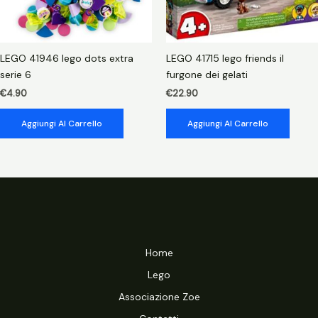
LEGO 41946 lego dots extra
LEGO 41715 lego friends il
serie 6
furgone dei gelati
€
4.90
€
22.90
Aggiungi Al Carrello
Aggiungi Al Carrello
Home
Lego
Associazione Zoe