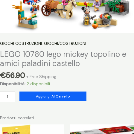
GIOCHI COSTRUZIONI
,
GIOCHI/COSTRUZIONI
LEGO 10780 lego mickey topolino e
amici paladini castello
€
56.90
+ Free Shipping
Disponibilità:
2 disponibili
LEGO
Aggiungi Al Carrello
10780
lego
mickey
Prodotti correlati
topolino
e