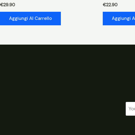
€
29.90
€
22.90
Aggiungi Al Carrello
Aggiungi A