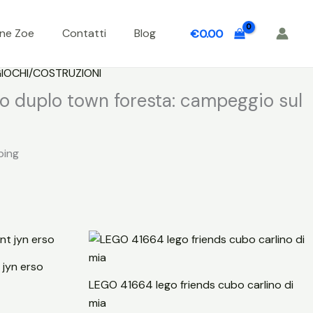
one Zoe
Contatti
Blog
€
0.00
IOCHI/COSTRUZIONI
go duplo town foresta: campeggio sul
ping
 jyn erso
LEGO 41664 lego friends cubo carlino di
mia