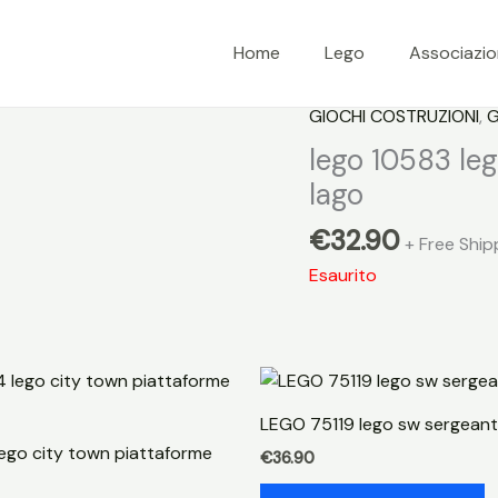
Home
Lego
Associazi
GIOCHI COSTRUZIONI
,
G
lego 10583 le
lago
€
32.90
+ Free Ship
Esaurito
LEGO 75119 lego sw sergeant
go city town piattaforme
€
36.90