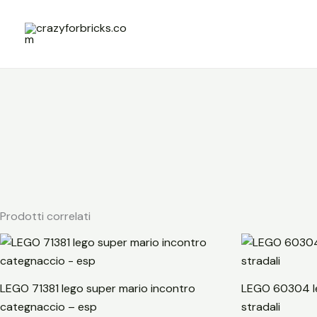
Vai
al
contenuto
Prodotti correlati
LEGO 71381 lego super mario incontro
LEGO 60304 le
categnaccio – esp
stradali