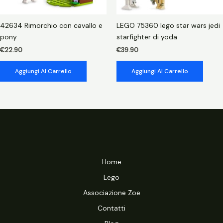
42634 Rimorchio con cavallo e
LEGO 75360 lego star wars jedi
pony
starfighter di yoda
€
22.90
€
39.90
Aggiungi Al Carrello
Aggiungi Al Carrello
Home
Lego
Associazione Zoe
Contatti