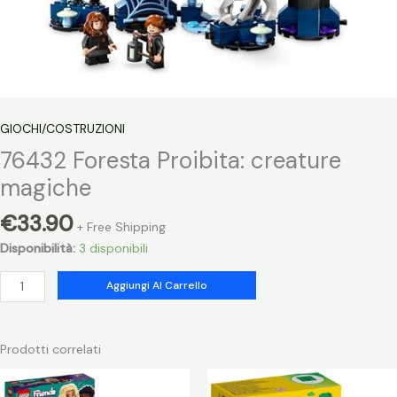
GIOCHI/COSTRUZIONI
76432 Foresta Proibita: creature
magiche
€
33.90
+ Free Shipping
Disponibilità:
3 disponibili
76432
Aggiungi Al Carrello
Foresta
Proibita:
creature
Prodotti correlati
magiche
quantità