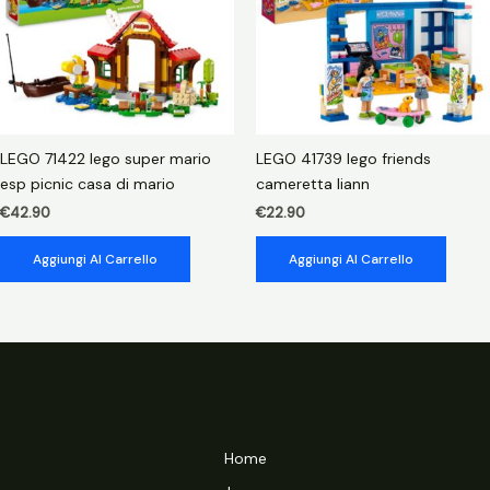
LEGO 71422 lego super mario
LEGO 41739 lego friends
esp picnic casa di mario
cameretta liann
€
42.90
€
22.90
Aggiungi Al Carrello
Aggiungi Al Carrello
Home