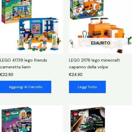
Battaglia
finale
quantità
ESAURITO
LEGO 41739 lego friends
LEGO 21178 lego minecraft
cameretta liann
capanno della volpe
€
22.90
€
24.90
Aggiungi Al Carrello
Leggi Tutto