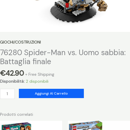
GIOCHI/COSTRUZIONI
76280 Spider-Man vs. Uomo sabbia:
Battaglia finale
€
42.90
+ Free Shipping
Disponibilità:
2 disponibili
76280
Aggiungi Al Carrello
Spider-
Man
vs.
Prodotti correlati
Uomo
sabbia: