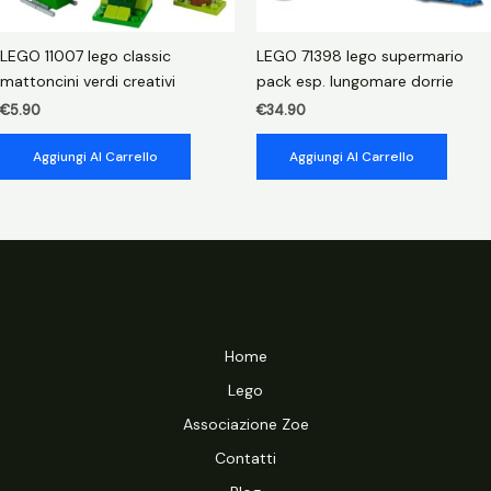
LEGO 11007 lego classic
LEGO 71398 lego supermario
mattoncini verdi creativi
pack esp. lungomare dorrie
€
5.90
€
34.90
Aggiungi Al Carrello
Aggiungi Al Carrello
Home
Lego
Associazione Zoe
Contatti