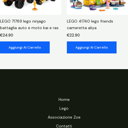
LEGO 71789 lego ninjago
LEGO 41740 lego friends
battaglia auto e moto kai e ras
cameretta aliya
€
24.90
€
22.90
Aggiungi Al Carrello
Aggiungi Al Carrello
Home
Lego
Associazione Zoe
Contatti