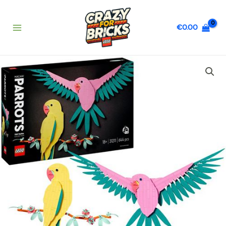
Vai
al
€
0.00
contenuto